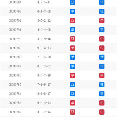
08090794
4+2+5=11
双
错
08090793
0+1+7=08
单
错
08090792
5+5+2=12
双
中
08090791
4+0+4=08
单
错
08090790
5+2+9=16
双
中
08090789
9+0+4=13
单
中
08090788
7+8+5=20
单
错
08090787
0+0+2=02
单
错
08090786
8+4+7=19
单
中
08090785
7+1+9=17
双
错
08090784
8+1+8=17
双
错
08090783
6+3+4=13
单
中
08090782
3+9+2=14
双
中