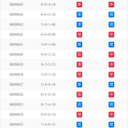
08090845
9+6+4=19
单
中
08090844
6+8+2=16
单
错
08090843
5+0+1=06
单
错
08090842
6+0+0=06
双
中
08090841
3+0+1=04
单
错
08090840
9+8+5=22
双
中
08090839
9+2+2=13
单
中
08090838
5+4+1=10
双
中
08090837
5+4+9=18
单
错
08090836
8+2+0=10
双
中
08090835
8+7+4=19
双
错
08090834
0+8+6=14
双
中
08090833
5+4+6=15
双
错