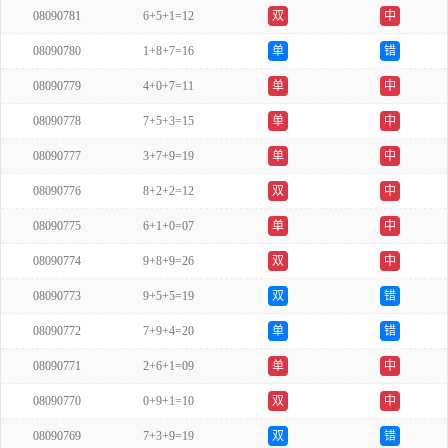
08090781
6+5+1=12
双
中
08090780
1+8+7=16
单
错
08090779
4+0+7=11
单
中
08090778
7+5+3=15
单
中
08090777
3+7+9=19
单
中
08090776
8+2+2=12
双
中
08090775
6+1+0=07
单
中
08090774
9+8+9=26
双
中
08090773
9+5+5=19
双
错
08090772
7+9+4=20
单
错
08090771
2+6+1=09
单
中
08090770
0+9+1=10
双
中
08090769
7+3+9=19
双
错