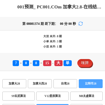
001预测_ PC001.COm 加拿大2.8-在线结果|加拿大2.8 PC查询结果预测|加拿大2.8在线|加拿大2.8在线预测|加拿大2.8走势咪牌预测_专注研究2.8_加拿大PC在线走势_官方数据!
第
08081374
期 距下期：
00
分
00
秒
大双
未开:
8
期
小单
未开:
3
期
小双
未开:
1
期
7
0
8
15
大
单
咪牌
+
+
=
-
加拿大28
加拿大西28
台湾28
比特币28
S9玄武算法
V12星辰算法
M8太虚算法