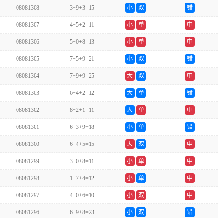
08081308
3+9+3=15
小
双
错
08081307
4+5+2=11
小
单
中
08081306
5+0+8=13
小
单
中
08081305
7+5+9=21
小
双
错
08081304
7+9+9=25
大
双
中
08081303
6+4+2=12
大
单
错
08081302
8+2+1=11
大
单
中
08081301
6+3+9=18
小
单
错
08081300
6+4+5=15
大
双
中
08081299
3+0+8=11
小
单
中
08081298
1+7+4=12
小
单
中
08081297
4+0+6=10
小
双
中
08081296
6+9+8=23
小
双
错