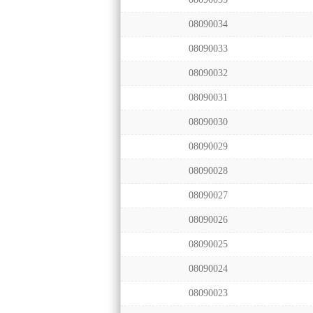
08090034
08090033
08090032
08090031
08090030
08090029
08090028
08090027
08090026
08090025
08090024
08090023