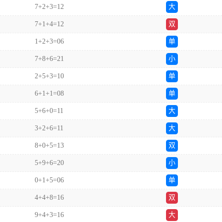
7+2+3=12
大
7+1+4=12
双
1+2+3=06
单
7+8+6=21
小
2+5+3=10
单
6+1+1=08
单
5+6+0=11
大
3+2+6=11
大
8+0+5=13
双
5+9+6=20
小
0+1+5=06
单
4+4+8=16
双
9+4+3=16
大