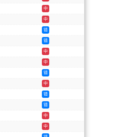
中
中
错
错
中
中
错
中
错
错
中
中
错