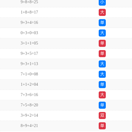
9+8+8=25
小
1+8+8=17
大
9+3+4=16
单
0+3+0=03
大
3+1+1=05
单
9+3+5=17
单
9+3+1=13
大
7+1+0=08
大
1+1+2=04
单
7+3+6=16
大
7+5+8=20
单
3+9+2=14
双
8+9+4=21
单