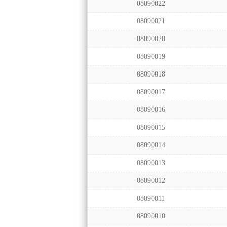
08090022
08090021
08090020
08090019
08090018
08090017
08090016
08090015
08090014
08090013
08090012
08090011
08090010