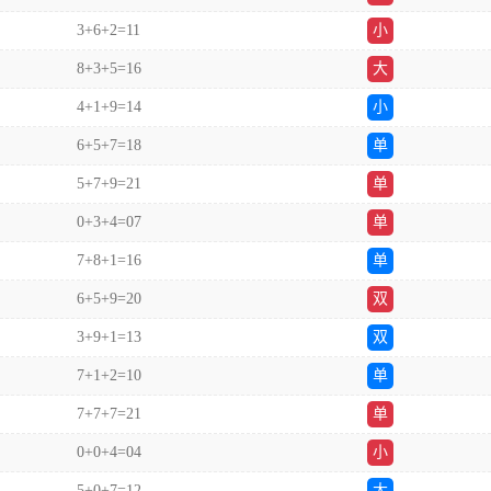
3+6+2=11
小
8+3+5=16
大
4+1+9=14
小
6+5+7=18
单
5+7+9=21
单
0+3+4=07
单
7+8+1=16
单
6+5+9=20
双
3+9+1=13
双
7+1+2=10
单
7+7+7=21
单
0+0+4=04
小
5+0+7=12
大