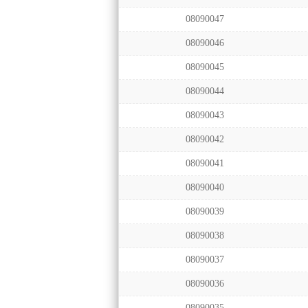
08090047
08090046
08090045
08090044
08090043
08090042
08090041
08090040
08090039
08090038
08090037
08090036
08090035