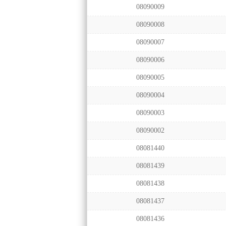
08090009
08090008
08090007
08090006
08090005
08090004
08090003
08090002
08081440
08081439
08081438
08081437
08081436