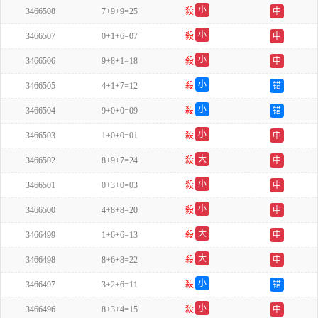
小
3466508
7+9+9=25
殺
中
双
小
3466507
0+1+6=07
殺
中
双
小
3466506
9+8+1=18
殺
中
单
小
3466505
4+1+7=12
殺
错
双
小
3466504
9+0+0=09
殺
错
单
小
3466503
1+0+0=01
殺
中
双
大
3466502
8+9+7=24
殺
中
单
小
3466501
0+3+0=03
殺
中
双
小
3466500
4+8+8=20
殺
中
单
大
3466499
1+6+6=13
殺
中
双
大
3466498
8+6+8=22
殺
中
单
小
3466497
3+2+6=11
殺
错
单
小
3466496
8+3+4=15
殺
中