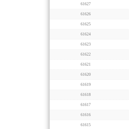
61627
61626
61625
61624
61623
61622
61621
61620
61619
61618
61617
61616
61615