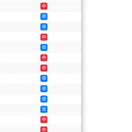
中
错
错
中
错
中
中
错
错
错
错
中
中