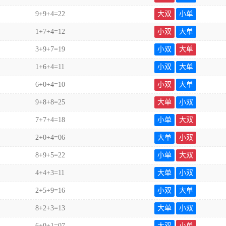
9+9+4=22
大双
小单
1+7+4=12
小双
大单
3+9+7=19
小双
大单
1+6+4=11
小双
大单
6+0+4=10
小双
大单
9+8+8=25
大单
小双
7+7+4=18
小单
大双
2+0+4=06
大单
小双
8+9+5=22
小单
大双
4+4+3=11
大单
小双
2+5+9=16
小双
大单
8+2+3=13
大单
小双
6+0+1=07
大双
小单