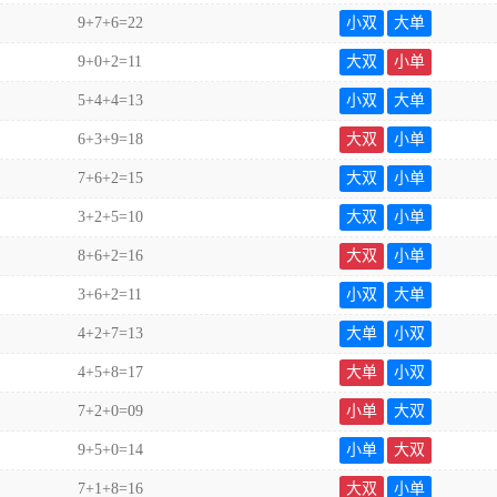
9+7+6=22
小双
大单
9+0+2=11
大双
小单
5+4+4=13
小双
大单
6+3+9=18
大双
小单
7+6+2=15
大双
小单
3+2+5=10
大双
小单
8+6+2=16
大双
小单
3+6+2=11
小双
大单
4+2+7=13
大单
小双
4+5+8=17
大单
小双
7+2+0=09
小单
大双
9+5+0=14
小单
大双
7+1+8=16
大双
小单