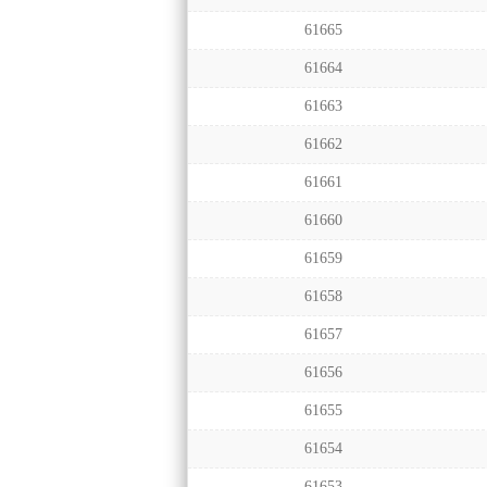
61665
61664
61663
61662
61661
61660
61659
61658
61657
61656
61655
61654
61653