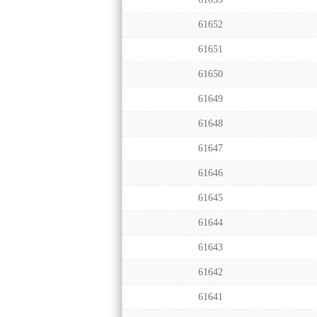
61652
61651
61650
61649
61648
61647
61646
61645
61644
61643
61642
61641