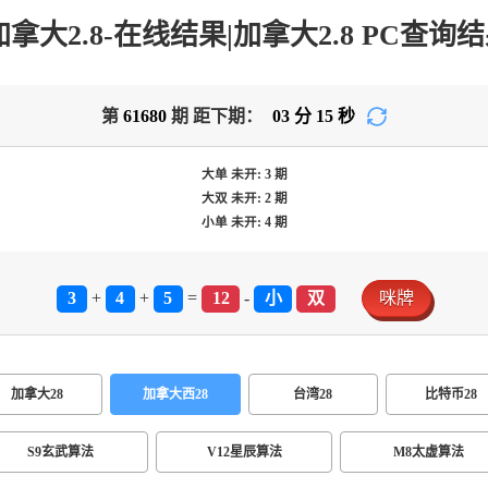
第
61680
期 距下期：
03
分
15
秒
大单
未开:
3
期
大双
未开:
2
期
小单
未开:
4
期
3
+
4
+
5
=
12
-
小
双
咪牌
加拿大28
加拿大西28
台湾28
比特币28
S9玄武算法
V12星辰算法
M8太虚算法