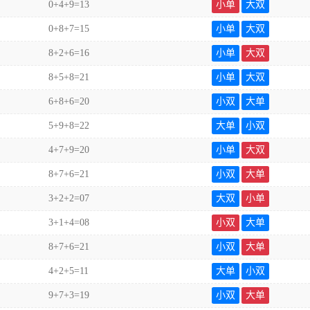
0+4+9=13
小单
大双
0+8+7=15
小单
大双
8+2+6=16
小单
大双
8+5+8=21
小单
大双
6+8+6=20
小双
大单
5+9+8=22
大单
小双
4+7+9=20
小单
大双
8+7+6=21
小双
大单
3+2+2=07
大双
小单
3+1+4=08
小双
大单
8+7+6=21
小双
大单
4+2+5=11
大单
小双
9+7+3=19
小双
大单