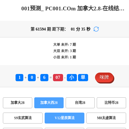
001预测_ PC001.COm 加拿大2.8-在线结果|加拿大2.8 PC查询结果预测|加拿大2.8在线|加拿大2.8在线预测|加拿大2.8走势咪牌预测_专注研究2.8_加拿大PC在线走势_官方数据!
第
61594
期 距下期：
01
分
35
秒
大单
未开:
7
期
大双
未开:
3
期
小双
未开:
1
期
1
0
6
07
小
单
咪牌
+
+
=
-
加拿大28
加拿大西28
台湾28
比特币28
S9玄武算法
V12星辰算法
M8太虚算法