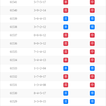
61541
5+7+5=17
单
中
61540
3+9+2=14
双
中
61539
5+6+4=15
双
错
61538
3+7+2=12
单
错
61537
0+6+6=12
双
中
61536
9+0+3=12
双
中
61535
7+1+4=12
双
中
61534
5+4+4=13
单
中
61533
1+1+2=04
单
错
61532
1+7+9=17
单
中
61531
1+3+4=08
双
中
61530
8+4+5=17
双
错
61529
3+3+9=15
双
错