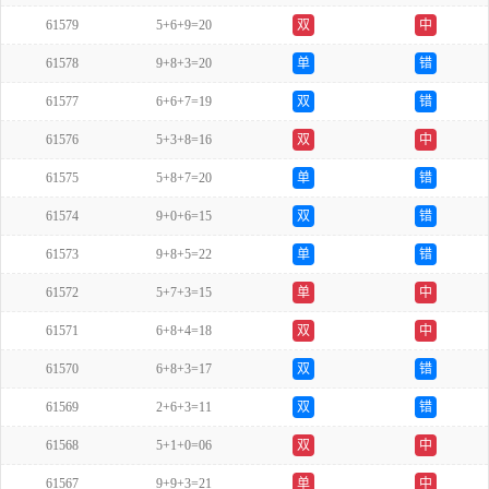
61579
5+6+9=20
双
中
61578
9+8+3=20
单
错
61577
6+6+7=19
双
错
61576
5+3+8=16
双
中
61575
5+8+7=20
单
错
61574
9+0+6=15
双
错
61573
9+8+5=22
单
错
61572
5+7+3=15
单
中
61571
6+8+4=18
双
中
61570
6+8+3=17
双
错
61569
2+6+3=11
双
错
61568
5+1+0=06
双
中
61567
9+9+3=21
单
中