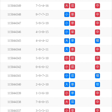
115044349
7+5+4=16
大
双
中
115044348
9+7+7=23
小
单
中
115044347
5+9+5=19
小
单
中
115044346
4+3+8=15
小
单
中
115044345
4+4+4=12
大
单
错
115044344
1+8+2=11
大
单
中
115044343
5+0+5=10
小
双
中
115044342
0+6+6=12
小
双
中
115044341
5+9+7=21
小
双
错
115044340
2+6+2=10
大
单
错
115044339
1+3+6=10
小
单
中
115044338
7+8+0=15
大
双
中
115044337
3+5+5=13
小
单
中