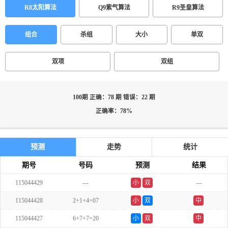
R8太阳算法
Q9紫气算法
R9圣皇算法
组合
杀组
大小
单双
双项
双组
100期 正确：78 期 错误：22 期
正确率：78%
预测
走势
统计
期号
号码
预测
结果
115044429
---
小
双
---
115044428
2+1+4=07
小
双
中
115044427
6+7+7=20
小
双
中