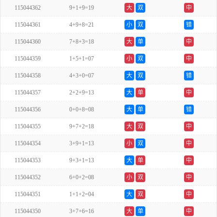
115044362
9+1+9=19
大
双
中
115044361
4+9+8=21
小
双
错
115044360
7+8+3=18
大
单
中
115044359
1+5+1=07
小
双
中
115044358
4+3+0=07
大
双
错
115044357
2+2+9=13
大
单
中
115044356
0+0+8=08
大
单
错
115044355
9+7+2=18
大
双
中
115044354
3+9+1=13
小
双
中
115044353
9+3+1=13
大
单
中
115044352
6+0+2=08
小
双
中
115044351
1+1+2=04
大
双
中
115044350
3+7+6=16
大
单
中