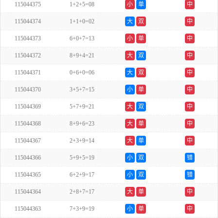
115044375
1+2+5=08
小
单
中
115044374
1+1+0=02
大
双
中
115044373
6+0+7=13
小
单
中
115044372
8+9+4=21
大
双
中
115044371
0+6+0=06
大
双
中
115044370
3+5+7=15
小
单
中
115044369
5+7+9=21
大
双
中
115044368
8+9+6=23
大
单
中
115044367
2+3+9=14
大
单
中
115044366
5+9+5=19
小
双
错
115044365
6+2+9=17
小
双
错
115044364
2+8+7=17
大
单
中
115044363
7+3+9=19
小
单
中