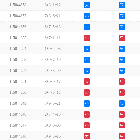
115044658
8+3+1=12
大
错
115044657
7+8+6=21
小
错
115044656
6+7+5=18
小
错
115044655
3+7+1=11
小
中
115044654
1+0+2=03
大
错
115044653
3+9+7=19
小
错
115044652
2+4+3=09
大
错
115044651
8+0+9=17
大
中
115044650
6+4+5=15
大
中
115044649
7+9+5=21
小
错
115044648
2+7+4=13
小
中
115044647
5+0+3=08
小
中
115044646
3+9+3=15
大
中