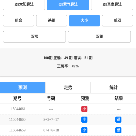
R8太阳算法
Q9紫气算法
R9圣皇算法
组合
杀组
大小
单双
双项
双组
100期 正确：49 期 错误：51 期
正确率：49%
预测
走势
统计
期号
号码
预测
结果
115044661
---
小
---
单
115044660
8+2+7=17
小
错
115044659
8+4+6=18
小
错