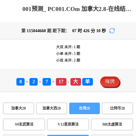
001预测_ PC001.COm 加拿大2.8-在线结果|加拿大2.8 PC查询结果预测|加拿大2.8在线|加拿大2.8在线预测|加拿大2.8走势咪牌预测_专注研究2.8_加拿大PC在线走势_官方数据!
第
115044660
期 距下期：
07
时
426
分
10
秒
大双
未开:
1
期
小单
未开:
5
期
小双
未开:
2
期
8
2
7
17
大
单
咪牌
+
+
=
-
加拿大28
加拿大西28
台湾28
比特币28
S9玄武算法
V12星辰算法
M8太虚算法