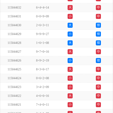
115044632
6+4+4=14
大
中
115044631
0+0+9=09
小
中
115044630
2+6+3=11
大
错
115044629
9+9+9=27
小
错
115044628
1+6+1=08
大
错
115044627
9+7+0=16
大
中
115044626
8+9+2=19
小
错
115044625
8+3+6=17
大
中
115044624
0+6+2=08
小
中
115044623
3+4+2=09
小
中
115044622
4+6+6=16
大
中
115044621
7+4+0=11
小
中