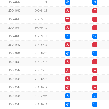
115044607
5+9+7=21
小
错
115044606
9+6+8=23
大
中
115044605
7+7+5=19
大
中
115044604
8+7+0=15
大
中
115044603
1+2+9=12
大
错
115044602
8+4+6=18
大
中
115044601
7+5+8=20
小
错
115044600
6+4+7=17
大
中
115044599
9+7+2=18
大
中
115044598
7+9+6=22
大
中
115044597
2+1+9=12
小
中
115044596
3+0+2=05
大
错
115044595
7+1+6=14
小
错