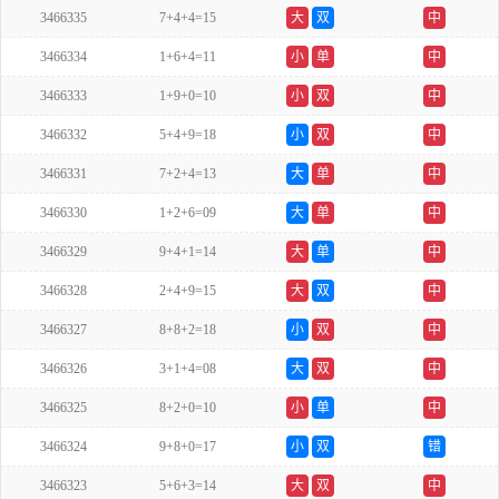
3466335
7+4+4=15
大
双
中
3466334
1+6+4=11
小
单
中
3466333
1+9+0=10
小
双
中
3466332
5+4+9=18
小
双
中
3466331
7+2+4=13
大
单
中
3466330
1+2+6=09
大
单
中
3466329
9+4+1=14
大
单
中
3466328
2+4+9=15
大
双
中
3466327
8+8+2=18
小
双
中
3466326
3+1+4=08
大
双
中
3466325
8+2+0=10
小
单
中
3466324
9+8+0=17
小
双
错
3466323
5+6+3=14
大
双
中