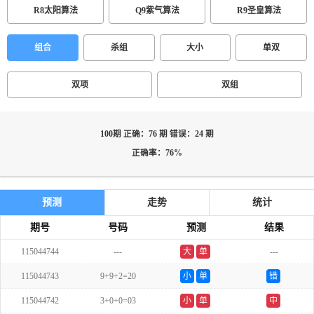
R8太阳算法
Q9紫气算法
R9圣皇算法
组合
杀组
大小
单双
双项
双组
100期 正确：76 期 错误：24 期
正确率：76%
预测
走势
统计
期号
号码
预测
结果
115044744
---
大
单
---
115044743
9+9+2=20
小
单
错
115044742
3+0+0=03
小
单
中