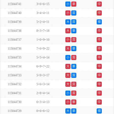
115044741
3+6+6=15
小
单
中
115044740
3+4+4=11
小
双
中
115044739
5+2+4=11
大
双
错
115044738
8+3+7=18
大
单
中
115044737
1+0+9=10
小
双
中
115044736
7+6+9=22
大
单
中
115044735
5+5+4=14
小
双
中
115044734
6+9+7=22
大
单
中
115044733
5+9+3=17
大
双
中
115044732
5+6+3=14
大
双
中
115044731
2+8+4=14
小
双
中
115044730
6+3+4=13
小
单
中
115044729
0+6+6=12
大
单
错