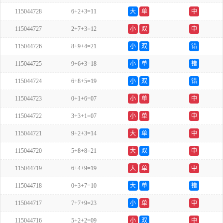
115044728
6+2+3=11
大
单
中
115044727
2+7+3=12
小
双
中
115044726
8+9+4=21
小
双
错
115044725
9+6+3=18
小
单
错
115044724
6+8+5=19
小
双
错
115044723
0+1+6=07
小
单
中
115044722
3+3+1=07
小
单
中
115044721
9+2+3=14
大
单
中
115044720
5+8+8=21
大
双
中
115044719
6+4+9=19
大
单
中
115044718
0+3+7=10
大
单
错
115044717
7+7+9=23
小
单
中
115044716
5+2+2=09
小
双
中