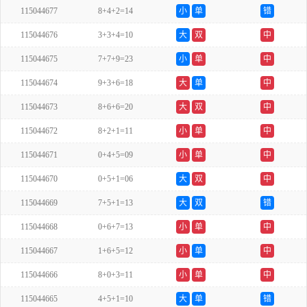
115044677
8+4+2=14
小
单
错
115044676
3+3+4=10
大
双
中
115044675
7+7+9=23
小
单
中
115044674
9+3+6=18
大
单
中
115044673
8+6+6=20
大
双
中
115044672
8+2+1=11
小
单
中
115044671
0+4+5=09
小
单
中
115044670
0+5+1=06
大
双
中
115044669
7+5+1=13
大
双
错
115044668
0+6+7=13
小
单
中
115044667
1+6+5=12
小
单
中
115044666
8+0+3=11
小
单
中
115044665
4+5+1=10
大
单
错