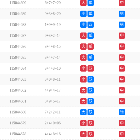
115044690
6+7+7=20
大
单
中
115044689
9+3+8=20
小
单
错
115044688
1+9+9=19
小
双
错
115044687
9+3+2=14
大
单
中
115044686
3+4+8=15
大
单
中
115044685
3+4+7=14
大
单
中
115044684
3+4+3=10
小
双
中
115044683
3+0+8=11
小
双
中
115044682
4+9+4=17
大
双
中
115044681
3+9+5=17
大
双
中
115044680
7+2+2=11
大
双
错
115044679
2+4+0=06
小
双
中
115044678
4+4+8=16
大
双
中