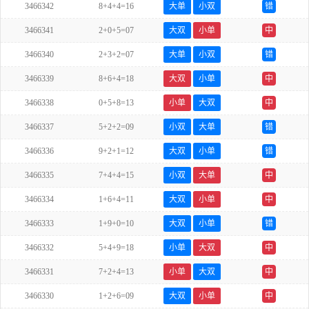
3466342
8+4+4=16
大单
小双
错
3466341
2+0+5=07
大双
小单
中
3466340
2+3+2=07
大单
小双
错
3466339
8+6+4=18
大双
小单
中
3466338
0+5+8=13
小单
大双
中
3466337
5+2+2=09
小双
大单
错
3466336
9+2+1=12
大双
小单
错
3466335
7+4+4=15
小双
大单
中
3466334
1+6+4=11
大双
小单
中
3466333
1+9+0=10
大双
小单
错
3466332
5+4+9=18
小单
大双
中
3466331
7+2+4=13
小单
大双
中
3466330
1+2+6=09
大双
小单
中