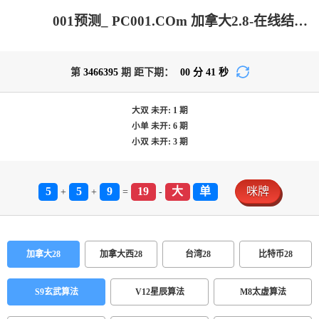
001预测_ PC001.COm 加拿大2.8-在线结果|加拿大2.8 PC查询结果预测|加拿大2.8在线|加拿大2.8在线预测|加拿大2.8走势咪牌预测_专注研究2.8_加拿大PC在线走势_官方数据!
第
3466395
期 距下期：
00
分
41
秒
大双
未开:
1
期
小单
未开:
6
期
小双
未开:
3
期
5
5
9
19
大
单
咪牌
+
+
=
-
加拿大28
加拿大西28
台湾28
比特币28
S9玄武算法
V12星辰算法
M8太虚算法