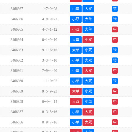
3466367
1+7+0=08
小单
大双
错
3466366
4+9+9=22
小双
大单
错
3466365
4+7+1=12
小双
大单
中
3466364
0+1+9=10
大单
小双
中
3466363
9+1+6=16
大单
小双
错
3466362
3+3+4=10
小单
大双
错
3466361
7+9+4=20
小单
大双
中
3466360
1+1+0=02
小单
大双
错
3466359
9+5+9=23
大单
小双
中
3466358
6+4+4=14
大双
小单
中
3466357
8+3+5=16
小单
大双
中
3466356
0+9+7=16
小单
大双
中