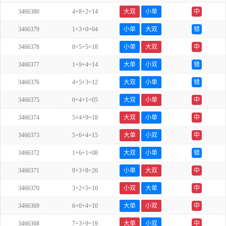
3466380
4+8+2=14
大双
小单
中
3466379
1+3+0=04
小单
大双
错
3466378
8+5+5=18
小单
大双
中
3466377
1+9+4=14
大单
小双
错
3466376
4+5+3=12
大双
小单
错
3466375
0+4+1=05
大双
小单
中
3466374
5+4+9=18
大双
小单
中
3466373
5+6+4=15
大单
小双
中
3466372
1+6+1=08
大双
小单
错
3466371
9+3+8=20
小单
大双
中
3466370
3+2+5=10
小双
大单
中
3466369
6+0+4=10
大单
小双
中
3466368
7+3+9=19
大单
小双
中