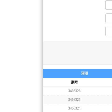
预测
期号
3466326
3466325
3466324