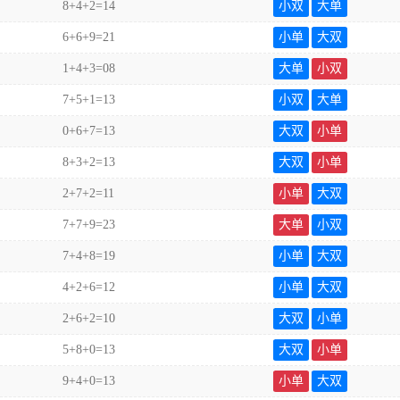
8+4+2=14
小双
大单
6+6+9=21
小单
大双
1+4+3=08
大单
小双
7+5+1=13
小双
大单
0+6+7=13
大双
小单
8+3+2=13
大双
小单
2+7+2=11
小单
大双
7+7+9=23
大单
小双
7+4+8=19
小单
大双
4+2+6=12
小单
大双
2+6+2=10
大双
小单
5+8+0=13
大双
小单
9+4+0=13
小单
大双