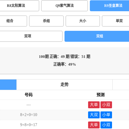
R8太阳算法
Q9紫气算法
R9圣皇算法
组合
杀组
大小
单双
双项
双组
100期 正确：49 期 错误：51 期
正确率：49%
走势
号码
预测
---
大单
小双
8+2+0=10
大双
小单
9+8+0=17
大单
小双