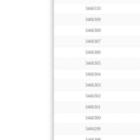
3466310
3466309
3466308
3466307
3466306
3466305
3466304
3466303
3466302
3466301
3466300
3466299
3466298