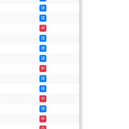
错
错
中
错
错
错
中
错
错
中
错
中
中