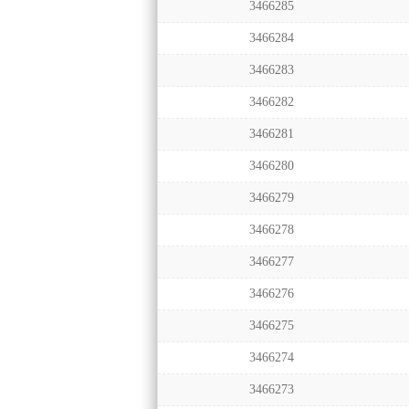
3466285
3466284
3466283
3466282
3466281
3466280
3466279
3466278
3466277
3466276
3466275
3466274
3466273