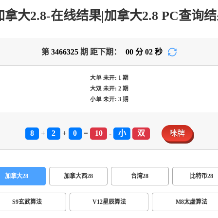
第
3466325
期 距下期：
00
分
02
秒
大单
未开:
1
期
大双
未开:
2
期
小单
未开:
3
期
8
+
2
+
0
=
10
-
小
双
咪牌
加拿大28
加拿大西28
台湾28
比特币28
S9玄武算法
V12星辰算法
M8太虚算法