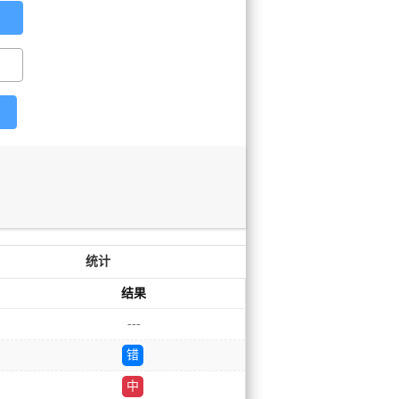
统计
结果
---
错
中