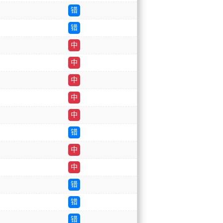
错
错
中
中
中
中
中
错
中
中
错
错
错