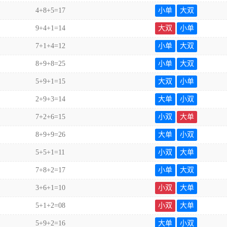
4+8+5=17
小单
大双
9+4+1=14
大双
小单
7+1+4=12
小单
大双
8+9+8=25
小单
大双
5+9+1=15
大双
小单
2+9+3=14
大单
小双
7+2+6=15
小双
大单
8+9+9=26
大单
小双
5+5+1=11
小双
大单
7+8+2=17
小单
大双
3+6+1=10
小双
大单
5+1+2=08
小双
大单
5+9+2=16
大单
小双