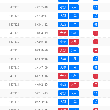
3467123
4+7+7=18
小双
大单
错
3467122
2+7+8=17
大双
小单
错
3467121
8+3+1=12
大双
小单
错
3467120
7+8+4=19
大单
小双
中
3467119
7+2+9=18
小单
大双
中
3467118
9+9+8=26
大双
小单
中
3467117
6+4+6=16
大单
小双
错
3467116
1+1+7=09
大单
小双
错
3467115
6+7+3=16
大双
小单
中
3467114
4+9+2=15
小双
大单
中
3467113
5+7+1=13
小双
大单
错
3467112
0+2+4=06
大双
小单
错